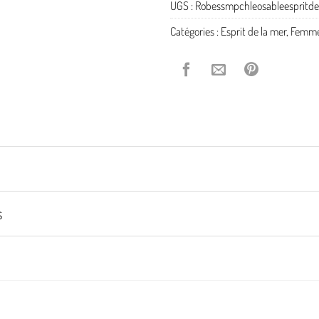
UGS :
Robessmpchleosableespritd
Catégories :
Esprit de la mer
,
Femm
s