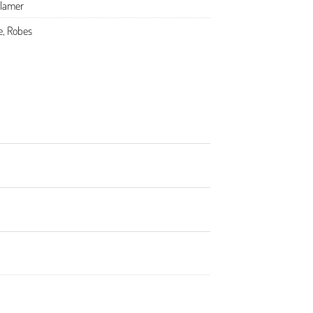
elamer
e
,
Robes