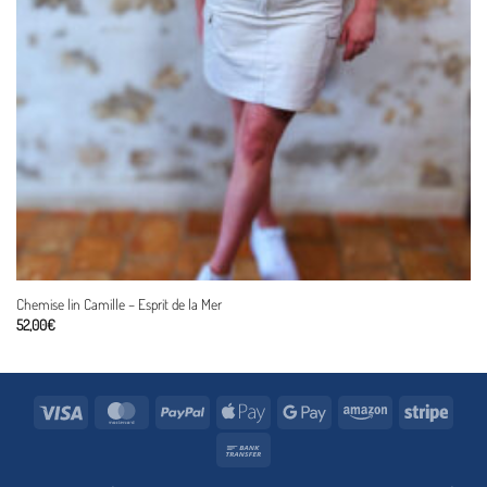
Chemise lin Camille – Esprit de la Mer
52,00
€
Visa
MasterCard
PayPal
Apple
Google
Amazon
Stripe
Pay
Pay
Bank
Transfer