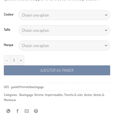
Couleur
Taille
Marque
quantité de Goelette Bastingage
AJOUTER AU PANIER
UGS :
goelettfrematebastingage
Catégories :
Bastingage
,
Femme
,
Impermeables
,
Trenchs & cirés
,
Vestes
,
Vestes &
Manteaux