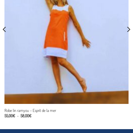
Robe lin ramyou – Esprit de la mer
Plage
55,00
€
–
58,00
€
de
prix :
55,00€
à